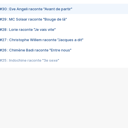
#30 : Eve Angeli raconte "Avant de partir"
#29 : MC Solaar raconte "Bouge de là"
28 : Lorie raconte "Je vais vite"
#27 : Christophe Willem raconte "Jacques a dit"
#26 : Chimène Badi raconte "Entre nous"
#25 : Indochine raconte "3e sexe"
#24 : Zaho raconte "C'est chelou"
#23 : Patrick Bruel raconte "Au café des délices"
#22 : Kyo raconte "Le chemin"
#21 : Nolwenn Leroy raconte "Cassé"
#20 : Patrick Hernandez raconte "Born to be alive"
#19 : Lorie raconte "Près de moi"