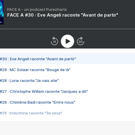
FACE A - un podcast Purecharts
FACE A #30 : Eve Angeli raconte "Avant de partir"
#30 : Eve Angeli raconte "Avant de partir"
#29 : MC Solaar raconte "Bouge de là"
28 : Lorie raconte "Je vais vite"
#27 : Christophe Willem raconte "Jacques a dit"
#26 : Chimène Badi raconte "Entre nous"
#25 : Indochine raconte "3e sexe"
#24 : Zaho raconte "C'est chelou"
#23 : Patrick Bruel raconte "Au café des délices"