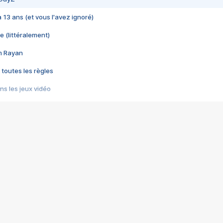
 a 13 ans (et vous l'avez ignoré)
e (littéralement)
im Rayan
 toutes les règles
s les jeux vidéo
us choquant de Rockstar ? - Le scandale BULLY
e plus moche de Steam
du RÊVE tourne au CAUCHEMAR
pendant 8 heures
it… à tort
umiliés par un jeu vidéo
ire - Final Fantasy 8