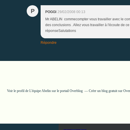
P
POGGI
29/02/2008 00:13
Mr ABELIN commecompter vous travailler avec le conse
des conclusions . Allez vous travailler à l'écoute de 
réponseSalutations
Répondre
Voir le profil de
L'équipe Abelin
sur le portail Overblog
Créer un blog gratuit sur Ove