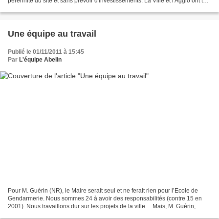
pérennité du site et sans prévoir d'investissements. La Ville et l'Agglo ont tout
de suite montré leur solidarité...
Une équipe au travail
Publié le 01/11/2011 à 15:45
Par
L'équipe Abelin
Pour M. Guérin (NR), le Maire serait seul et ne ferait rien pour l’Ecole de
Gendarmerie. Nous sommes 24 à avoir des responsabilités (contre 15 en
2001). Nous travaillons dur sur les projets de la ville… Mais, M. Guérin,
l’Ecole de Gendarmerie est à l’Etat...