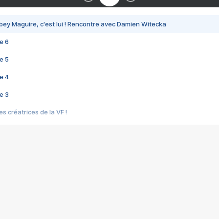
bey Maguire, c'est lui ! Rencontre avec Damien Witecka
e 6
e 5
e 4
e 3
s créatrices de la VF !
e 2
e 1
e Mektoub My Love arrive enfin ! Rencontre avec Shaïn Boumedine et Sal
i : après Toni en famille
elle réalise le bouleversant Dites lui que je l'aime
ais ! Rencontre autour de Vie privée de Rebecca Zlotowski