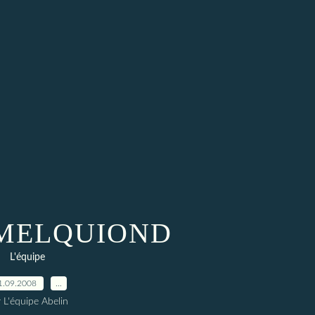
s MELQUIOND
L'équipe
1.09.2008
…
 L'équipe Abelin