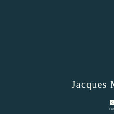
Jacque
0
Par