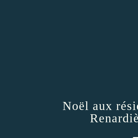
Noël aux rés
Renardiè